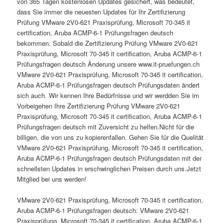
von 365 Tagen kostenlosen Updates gesichert, was bedeutet,
dass Sie immer die neuesten Updates für Ihr Zertifizierung
Prüfung VMware 2V0-621 Praxisprüfung, Microsoft 70-345 it
certification, Aruba ACMP-6-1 Prüfungsfragen deutsch
bekommen. Sobald die Zertifizierung Prüfung VMware 2V0-621
Praxisprüfung, Microsoft 70-345 it certification, Aruba ACMP-6-1
Prüfungsfragen deutsch Änderung unsere www.it-pruefungen.ch
VMware 2V0-621 Praxisprüfung, Microsoft 70-345 it certification,
Aruba ACMP-6-1 Prüfungsfragen deutsch Prüfungsdaten ändert
sich auch. Wir kennen Ihre Bedürfnisse und wir werdden Sie im
Vorbeigehen Ihre Zertifizierung Prüfung VMware 2V0-621
Praxisprüfung, Microsoft 70-345 it certification, Aruba ACMP-6-1
Prüfungsfragen deutsch mit Zuversicht zu helfen.Nicht für die
billigen, die von uns zu kopierenfallen. Gehen Sie für die Quelität
VMware 2V0-621 Praxisprüfung, Microsoft 70-345 it certification,
Aruba ACMP-6-1 Prüfungsfragen deutsch Prüfungsdaten mit der
schnellsten Updates in erschwinglichen Preisen durch uns.Jetzt
Mitglied bei uns werden!
VMware 2V0-621 Praxisprüfung, Microsoft 70-345 it certification,
Aruba ACMP-6-1 Prüfungsfragen deutsch: VMware 2V0-621
Praxisprüfung, Microsoft 70-345 it certification, Aruba ACMP-6-1