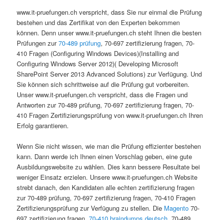
www.it-pruefungen.ch verspricht, dass Sie nur einmal die Prüfung
bestehen und das Zertifikat von den Experten bekommen
können. Denn unser www.it-pruefungen.ch steht Ihnen die besten
Prüfungen zur
70-489 prüfung
, 70-697 zertifizierung fragen, 70-
410 Fragen (Configuring Windows Devices)(Installing and
Configuring Windows Server 2012)( Developing Microsoft
SharePoint Server 2013 Advanced Solutions) zur Verfügung. Und
Sie können sich schrittweise auf die Prüfung gut vorbereiten.
Unser www.it-pruefungen.ch verspricht, dass die Fragen und
Antworten zur 70-489 prüfung, 70-697 zertifizierung fragen, 70-
410 Fragen Zertifizierungsprüfung von www.it-pruefungen.ch Ihren
Erfolg garantieren.
Wenn Sie nicht wissen, wie man die Prüfung effizienter bestehen
kann. Dann werde ich Ihnen einen Vorschlag geben, eine gute
Ausbildungswebsite zu wählen. Dies kann bessere Resultate bei
weniger Einsatz erzielen. Unsere www.it-pruefungen.ch Website
strebt danach, den Kandidaten alle echten zertifizierung fragen
zur 70-489 prüfung, 70-697 zertifizierung fragen, 70-410 Fragen
Zertifizierungsprüfung zur Verfügung zu stellen. Die
Magento
70-
697 zertifizierung fragen,
70-410 braindumps deutsch
, 70-489