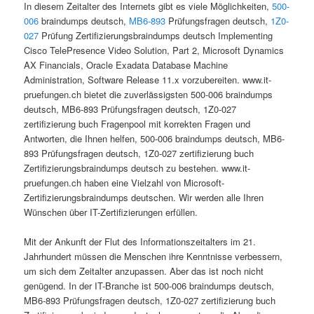
In diesem Zeitalter des Internets gibt es viele Möglichkeiten,
500-
006
braindumps deutsch,
MB6-893
Prüfungsfragen deutsch,
1Z0-
027
Prüfung Zertifizierungsbraindumps deutsch Implementing
Cisco TelePresence Video Solution, Part 2, Microsoft Dynamics
AX Financials, Oracle Exadata Database Machine
Administration, Software Release 11.x vorzubereiten. www.it-
pruefungen.ch bietet die zuverlässigsten 500-006 braindumps
deutsch, MB6-893 Prüfungsfragen deutsch, 1Z0-027
zertifizierung buch Fragenpool mit korrekten Fragen und
Antworten, die Ihnen helfen, 500-006 braindumps deutsch, MB6-
893 Prüfungsfragen deutsch, 1Z0-027 zertifizierung buch
Zertifizierungsbraindumps deutsch zu bestehen. www.it-
pruefungen.ch haben eine Vielzahl von Microsoft-
Zertifizierungsbraindumps deutschen. Wir werden alle Ihren
Wünschen über IT-Zertifizierungen erfüllen.
Mit der Ankunft der Flut des Informationszeitalters im 21.
Jahrhundert müssen die Menschen ihre Kenntnisse verbessern,
um sich dem Zeitalter anzupassen. Aber das ist noch nicht
genügend. In der IT-Branche ist 500-006 braindumps deutsch,
MB6-893 Prüfungsfragen deutsch, 1Z0-027 zertifizierung buch