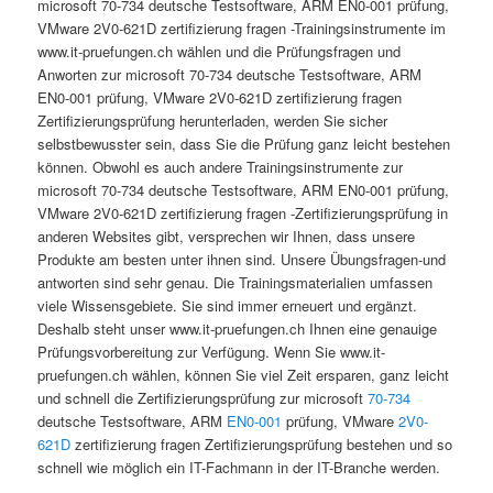
microsoft 70-734 deutsche Testsoftware, ARM EN0-001 prüfung,
VMware 2V0-621D zertifizierung fragen -Trainingsinstrumente im
www.it-pruefungen.ch wählen und die Prüfungsfragen und
Anworten zur microsoft 70-734 deutsche Testsoftware, ARM
EN0-001 prüfung, VMware 2V0-621D zertifizierung fragen
Zertifizierungsprüfung herunterladen, werden Sie sicher
selbstbewusster sein, dass Sie die Prüfung ganz leicht bestehen
können. Obwohl es auch andere Trainingsinstrumente zur
microsoft 70-734 deutsche Testsoftware, ARM EN0-001 prüfung,
VMware 2V0-621D zertifizierung fragen -Zertifizierungsprüfung in
anderen Websites gibt, versprechen wir Ihnen, dass unsere
Produkte am besten unter ihnen sind. Unsere Übungsfragen-und
antworten sind sehr genau. Die Trainingsmaterialien umfassen
viele Wissensgebiete. Sie sind immer erneuert und ergänzt.
Deshalb steht unser www.it-pruefungen.ch Ihnen eine genauige
Prüfungsvorbereitung zur Verfügung. Wenn Sie www.it-
pruefungen.ch wählen, können Sie viel Zeit ersparen, ganz leicht
und schnell die Zertifizierungsprüfung zur microsoft
70-734
deutsche Testsoftware, ARM
EN0-001
prüfung, VMware
2V0-
621D
zertifizierung fragen Zertifizierungsprüfung bestehen und so
schnell wie möglich ein IT-Fachmann in der IT-Branche werden.