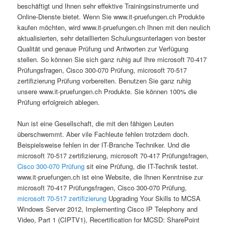
beschäftigt und Ihnen sehr effektive Trainingsinstrumente und
Online-Dienste bietet. Wenn Sie www.it-pruefungen.ch Produkte
kaufen möchten, wird www.it-pruefungen.ch Ihnen mit den neulich
aktualisierten, sehr detaillierten Schulungsunterlagen von bester
Qualität und genaue Prüfung und Antworten zur Verfügung
stellen. So können Sie sich ganz ruhig auf Ihre microsoft 70-417
Prüfungsfragen, Cisco 300-070 Prüfung, microsoft 70-517
zertifizierung Prüfung vorbereiten. Benutzen Sie ganz ruhig
unsere www.it-pruefungen.ch Produkte. Sie können 100% die
Prüfung erfolgreich ablegen.
Nun ist eine Gesellschaft, die mit den fähigen Leuten
überschwemmt. Aber vile Fachleute fehlen trotzdem doch.
Beispielsweise fehlen in der IT-Branche Techniker. Und die
microsoft 70-517 zertifizierung, microsoft 70-417 Prüfungsfragen,
Cisco 300-070 Prüfung
sit eine Prüfung, die IT-Technik testet.
www.it-pruefungen.ch ist eine Website, die Ihnen Kenntnise zur
microsoft 70-417 Prüfungsfragen, Cisco 300-070 Prüfung,
microsoft 70-517 zertifizierung
Upgrading Your Skills to MCSA
Windows Server 2012, Implementing Cisco IP Telephony and
Video, Part 1 (CIPTV1), Recertification for MCSD: SharePoint