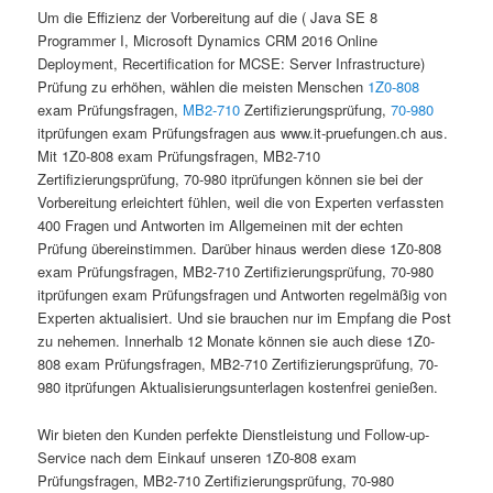
Um die Effizienz der Vorbereitung auf die ( Java SE 8
Programmer I, Microsoft Dynamics CRM 2016 Online
Deployment, Recertification for MCSE: Server Infrastructure)
Prüfung zu erhöhen, wählen die meisten Menschen
1Z0-808
exam Prüfungsfragen,
MB2-710
Zertifizierungsprüfung,
70-980
itprüfungen exam Prüfungsfragen aus www.it-pruefungen.ch aus.
Mit 1Z0-808 exam Prüfungsfragen, MB2-710
Zertifizierungsprüfung, 70-980 itprüfungen können sie bei der
Vorbereitung erleichtert fühlen, weil die von Experten verfassten
400 Fragen und Antworten im Allgemeinen mit der echten
Prüfung übereinstimmen. Darüber hinaus werden diese 1Z0-808
exam Prüfungsfragen, MB2-710 Zertifizierungsprüfung, 70-980
itprüfungen exam Prüfungsfragen und Antworten regelmäßig von
Experten aktualisiert. Und sie brauchen nur im Empfang die Post
zu nehemen. Innerhalb 12 Monate können sie auch diese 1Z0-
808 exam Prüfungsfragen, MB2-710 Zertifizierungsprüfung, 70-
980 itprüfungen Aktualisierungsunterlagen kostenfrei genießen.
Wir bieten den Kunden perfekte Dienstleistung und Follow-up-
Service nach dem Einkauf unseren 1Z0-808 exam
Prüfungsfragen, MB2-710 Zertifizierungsprüfung, 70-980