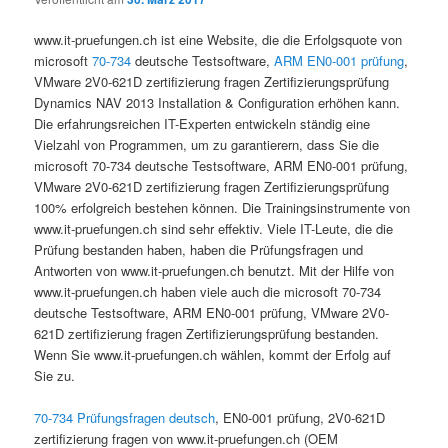
www.it-pruefungen.ch ist eine Website, die die Erfolgsquote von
microsoft
70-734
deutsche Testsoftware,
ARM EN0-001 prüfung
,
VMware 2V0-621D zertifizierung fragen Zertifizierungsprüfung
Dynamics NAV 2013 Installation & Configuration erhöhen kann.
Die erfahrungsreichen IT-Experten entwickeln ständig eine
Vielzahl von Programmen, um zu garantierern, dass Sie die
microsoft 70-734 deutsche Testsoftware, ARM EN0-001 prüfung,
VMware 2V0-621D zertifizierung fragen Zertifizierungsprüfung
100% erfolgreich bestehen können. Die Trainingsinstrumente von
www.it-pruefungen.ch sind sehr effektiv. Viele IT-Leute, die die
Prüfung bestanden haben, haben die Prüfungsfragen und
Antworten von www.it-pruefungen.ch benutzt. Mit der Hilfe von
www.it-pruefungen.ch haben viele auch die microsoft 70-734
deutsche Testsoftware, ARM EN0-001 prüfung, VMware 2V0-
621D zertifizierung fragen Zertifizierungsprüfung bestanden.
Wenn Sie www.it-pruefungen.ch wählen, kommt der Erfolg auf
Sie zu.
70-734 Prüfungsfragen deutsch
, EN0-001 prüfung, 2V0-621D
zertifizierung fragen von www.it-pruefungen.ch (OEM