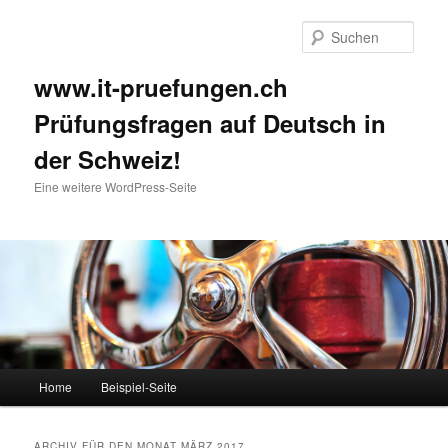
Such
www.it-pruefungen.ch
Prüfungsfragen auf Deutsch in
der Schweiz!
Eine weitere WordPress-Seite
Hauptmenü
Home
Beispiel-Seite
Zum Inhalt wechseln
Zum sekundären Inhalt wechseln
ARCHIV FÜR DEN MONAT
MÄRZ 2017