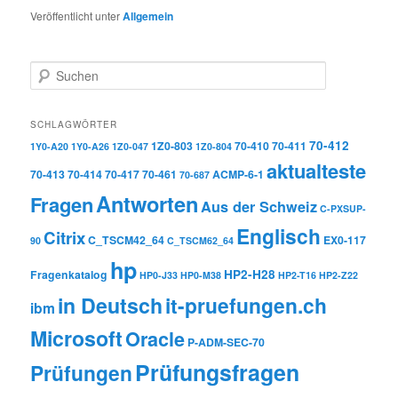
Veröffentlicht unter
Allgemein
Suchen
SCHLAGWÖRTER
70-412
1Z0-803
70-410
70-411
1Y0-A20
1Y0-A26
1Z0-047
1Z0-804
aktualteste
70-413
70-414
70-417
70-461
ACMP-6-1
70-687
Antworten
Fragen
Aus der Schweiz
C-PXSUP-
Englisch
Citrix
C_TSCM42_64
EX0-117
90
C_TSCM62_64
hp
HP2-H28
Fragenkatalog
HP0-J33
HP0-M38
HP2-T16
HP2-Z22
in Deutsch
it-pruefungen.ch
ibm
Microsoft
Oracle
P-ADM-SEC-70
Prüfungsfragen
Prüfungen