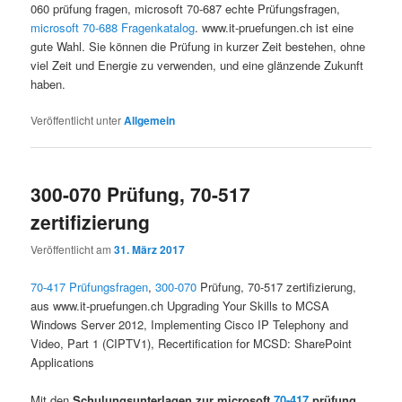
060 prüfung fragen, microsoft 70-687 echte Prüfungsfragen,
microsoft 70-688 Fragenkatalog
. www.it-pruefungen.ch ist eine
gute Wahl. Sie können die Prüfung in kurzer Zeit bestehen, ohne
viel Zeit und Energie zu verwenden, und eine glänzende Zukunft
haben.
Veröffentlicht unter
Allgemein
300-070 Prüfung, 70-517
zertifizierung
Veröffentlicht am
31. März 2017
70-417 Prüfungsfragen
,
300-070
Prüfung, 70-517 zertifizierung,
aus www.it-pruefungen.ch Upgrading Your Skills to MCSA
Windows Server 2012, Implementing Cisco IP Telephony and
Video, Part 1 (CIPTV1), Recertification for MCSD: SharePoint
Applications
Mit den
Schulungsunterlagen zur microsoft
70-417
prüfung,