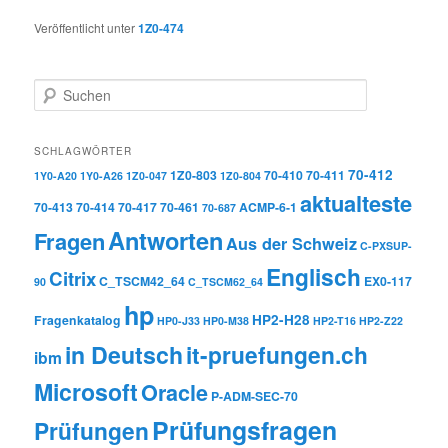
Veröffentlicht unter
1Z0-474
Suchen
SCHLAGWÖRTER
70-412
1Z0-803
70-410
70-411
1Y0-A20
1Y0-A26
1Z0-047
1Z0-804
aktualteste
70-413
70-414
70-417
70-461
ACMP-6-1
70-687
Antworten
Fragen
Aus der Schweiz
C-PXSUP-
Englisch
Citrix
C_TSCM42_64
EX0-117
90
C_TSCM62_64
hp
HP2-H28
Fragenkatalog
HP0-J33
HP0-M38
HP2-T16
HP2-Z22
in Deutsch
it-pruefungen.ch
ibm
Microsoft
Oracle
P-ADM-SEC-70
Prüfungsfragen
Prüfungen