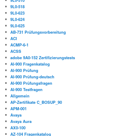
9L0-510
9L0-518
9L0-623
9L0-624
9L0-625
AB-731 Prüfungsvorbereitung
ACI
ACMP-6-1
ACSS
adobe 9A0-152 Zertifizierungstests
AI-900 Fragenkatalog
AI-900 Prüfung
AI-900 Prüfung-deutsch
AI-900 Prüfungsfragen
AI-900 Testfragen
Allgemein
AP-Zertifikate C_BOSUP_90
APM-001
Avaya
Avaya Aura
AX0-100
AZ-104 Fragenkatalog