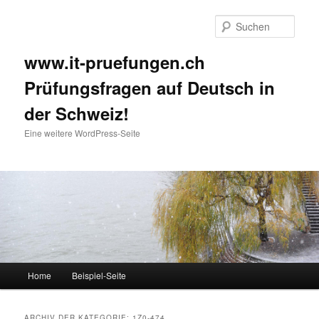
Such
www.it-pruefungen.ch
Prüfungsfragen auf Deutsch in
der Schweiz!
Eine weitere WordPress-Seite
Hauptmenü
Home
Beispiel-Seite
Zum Inhalt wechseln
Zum sekundären Inhalt wechseln
ARCHIV DER KATEGORIE:
1Z0-474