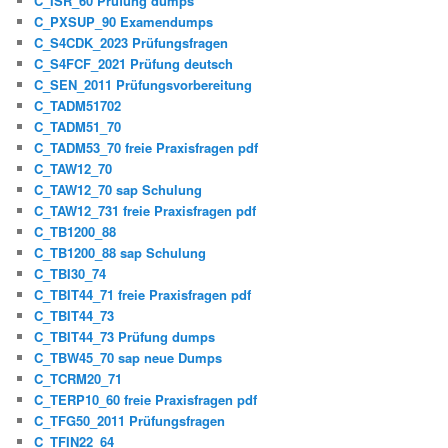
C_ISR_60 Prüfung dumps
C_PXSUP_90 Examendumps
C_S4CDK_2023 Prüfungsfragen
C_S4FCF_2021 Prüfung deutsch
C_SEN_2011 Prüfungsvorbereitung
C_TADM51702
C_TADM51_70
C_TADM53_70 freie Praxisfragen pdf
C_TAW12_70
C_TAW12_70 sap Schulung
C_TAW12_731 freie Praxisfragen pdf
C_TB1200_88
C_TB1200_88 sap Schulung
C_TBI30_74
C_TBIT44_71 freie Praxisfragen pdf
C_TBIT44_73
C_TBIT44_73 Prüfung dumps
C_TBW45_70 sap neue Dumps
C_TCRM20_71
C_TERP10_60 freie Praxisfragen pdf
C_TFG50_2011 Prüfungsfragen
C_TFIN22_64