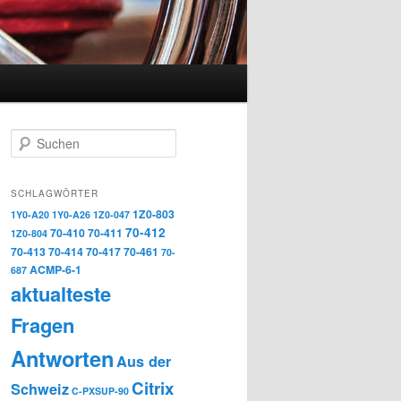
Suchen
SCHLAGWÖRTER
1Z0-803
1Y0-A20
1Y0-A26
1Z0-047
70-412
70-410
70-411
1Z0-804
70-413
70-414
70-417
70-461
70-
ACMP-6-1
687
aktualteste
Fragen
Antworten
Aus der
Citrix
Schweiz
C-PXSUP-90