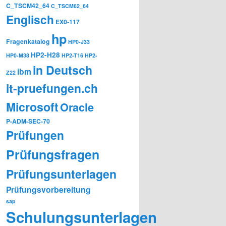
C_TSCM42_64
C_TSCM62_64
Englisch
EX0-117
hp
Fragenkatalog
HP0-J33
HP2-H28
HP0-M38
HP2-T16
HP2-
in Deutsch
ibm
Z22
it-pruefungen.ch
Microsoft
Oracle
P-ADM-SEC-70
Prüfungen
Prüfungsfragen
Prüfungsunterlagen
Prüfungsvorbereitung
sap
Schulungsunterlagen