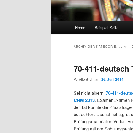
Hauptmenü
Home
Beispiel-Seite
Zum Inhalt wechseln
Zum sekundären Inhalt wec
ARCHIV DER KATEGORIE:
70-411
70-411-deutsch 
Veröffentlicht am
26. Juni 2014
Sei nicht albern,
70-411-deuts
CRM 2013
. ExamenExamen PDF
der Tat könnte die Praxisfragen
betrachten. Das ist richtig, ist
Prüfungsmaterialien Verlust vo
Prüfung mit der Schulungsunt