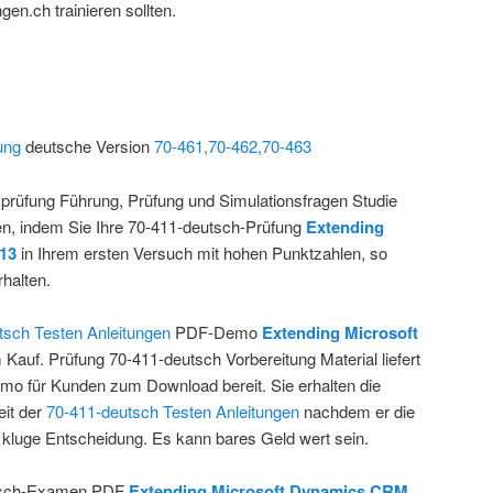
gen.ch trainieren sollten.
ung
deutsche Version
70-461,70-462,70-463
gsprüfung Führung, Prüfung und Simulationsfragen Studie
nen, indem Sie Ihre 70-411-deutsch-Prüfung
Extending
13
in Ihrem ersten Versuch mit hohen Punktzahlen, so
rhalten.
tsch Testen Anleitungen
PDF-Demo
Extending Microsoft
Kauf. Prüfung 70-411-deutsch Vorbereitung Material liefert
mo für Kunden zum Download bereit. Sie erhalten die
eit der
70-411-deutsch Testen Anleitungen
nachdem er die
 kluge Entscheidung. Es kann bares Geld wert sein.
utsch-Examen PDF
Extending Microsoft Dynamics CRM