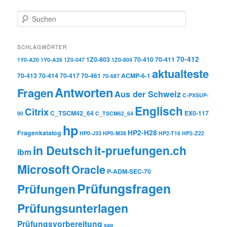
Suchen
SCHLAGWÖRTER
70-412
1Z0-803
70-410
70-411
1Y0-A20
1Y0-A26
1Z0-047
1Z0-804
aktualteste
70-413
70-414
70-417
70-461
ACMP-6-1
70-687
Antworten
Fragen
Aus der Schweiz
C-PXSUP-
Englisch
Citrix
C_TSCM42_64
EX0-117
90
C_TSCM62_64
hp
HP2-H28
Fragenkatalog
HP0-J33
HP0-M38
HP2-T16
HP2-Z22
in Deutsch
it-pruefungen.ch
ibm
Microsoft
Oracle
P-ADM-SEC-70
Prüfungsfragen
Prüfungen
Prüfungsunterlagen
Prüfungsvorbereitung
sap