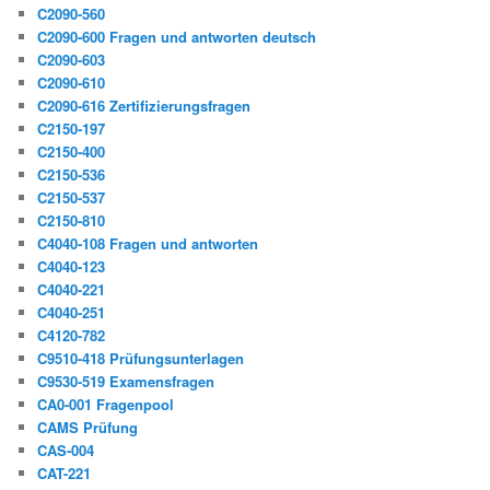
C2090-560
C2090-600 Fragen und antworten deutsch
C2090-603
C2090-610
C2090-616 Zertifizierungsfragen
C2150-197
C2150-400
C2150-536
C2150-537
C2150-810
C4040-108 Fragen und antworten
C4040-123
C4040-221
C4040-251
C4120-782
C9510-418 Prüfungsunterlagen
C9530-519 Examensfragen
CA0-001 Fragenpool
CAMS Prüfung
CAS-004
CAT-221