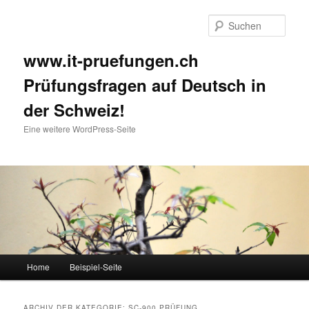
Such
www.it-pruefungen.ch
Prüfungsfragen auf Deutsch in
der Schweiz!
Eine weitere WordPress-Seite
Hauptmenü
Home
Beispiel-Seite
Zum Inhalt wechseln
Zum sekundären Inhalt wechseln
ARCHIV DER KATEGORIE:
SC-900 PRÜFUNG