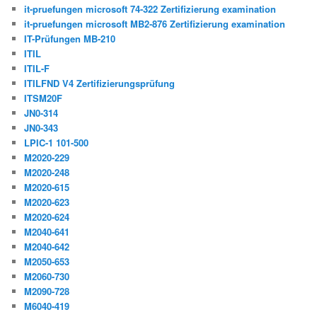
it-pruefungen microsoft 74-322 Zertifizierung examination
it-pruefungen microsoft MB2-876 Zertifizierung examination
IT-Prüfungen MB-210
ITIL
ITIL-F
ITILFND V4 Zertifizierungsprüfung
ITSM20F
JN0-314
JN0-343
LPIC-1 101-500
M2020-229
M2020-248
M2020-615
M2020-623
M2020-624
M2040-641
M2040-642
M2050-653
M2060-730
M2090-728
M6040-419