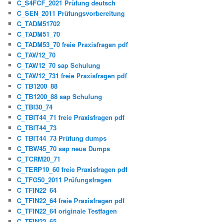
C_S4FCF_2021 Prüfung deutsch
C_SEN_2011 Prüfungsvorbereitung
C_TADM51702
C_TADM51_70
C_TADM53_70 freie Praxisfragen pdf
C_TAW12_70
C_TAW12_70 sap Schulung
C_TAW12_731 freie Praxisfragen pdf
C_TB1200_88
C_TB1200_88 sap Schulung
C_TBI30_74
C_TBIT44_71 freie Praxisfragen pdf
C_TBIT44_73
C_TBIT44_73 Prüfung dumps
C_TBW45_70 sap neue Dumps
C_TCRM20_71
C_TERP10_60 freie Praxisfragen pdf
C_TFG50_2011 Prüfungsfragen
C_TFIN22_64
C_TFIN22_64 freie Praxisfragen pdf
C_TFIN22_64 originale Testfagen
C_TFIN22_65