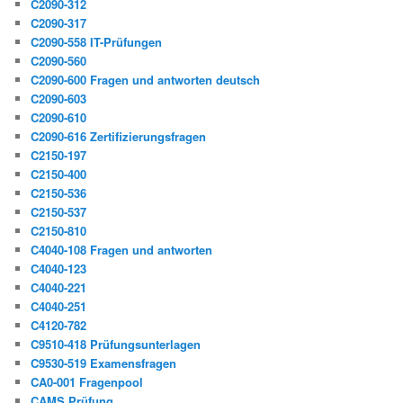
C2090-312
C2090-317
C2090-558 IT-Prüfungen
C2090-560
C2090-600 Fragen und antworten deutsch
C2090-603
C2090-610
C2090-616 Zertifizierungsfragen
C2150-197
C2150-400
C2150-536
C2150-537
C2150-810
C4040-108 Fragen und antworten
C4040-123
C4040-221
C4040-251
C4120-782
C9510-418 Prüfungsunterlagen
C9530-519 Examensfragen
CA0-001 Fragenpool
CAMS Prüfung