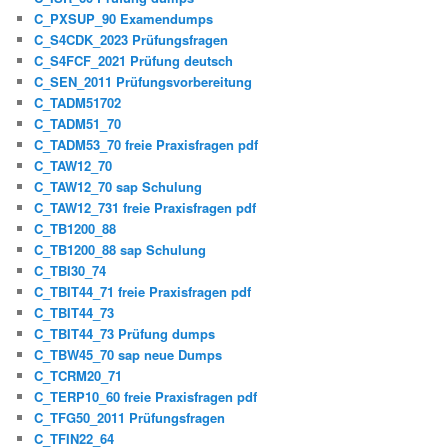
C_PXSUP_90 Examendumps
C_S4CDK_2023 Prüfungsfragen
C_S4FCF_2021 Prüfung deutsch
C_SEN_2011 Prüfungsvorbereitung
C_TADM51702
C_TADM51_70
C_TADM53_70 freie Praxisfragen pdf
C_TAW12_70
C_TAW12_70 sap Schulung
C_TAW12_731 freie Praxisfragen pdf
C_TB1200_88
C_TB1200_88 sap Schulung
C_TBI30_74
C_TBIT44_71 freie Praxisfragen pdf
C_TBIT44_73
C_TBIT44_73 Prüfung dumps
C_TBW45_70 sap neue Dumps
C_TCRM20_71
C_TERP10_60 freie Praxisfragen pdf
C_TFG50_2011 Prüfungsfragen
C_TFIN22_64