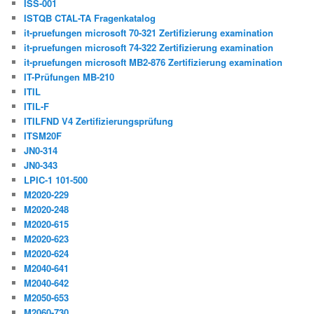
ISS-001
ISTQB CTAL-TA Fragenkatalog
it-pruefungen microsoft 70-321 Zertifizierung examination
it-pruefungen microsoft 74-322 Zertifizierung examination
it-pruefungen microsoft MB2-876 Zertifizierung examination
IT-Prüfungen MB-210
ITIL
ITIL-F
ITILFND V4 Zertifizierungsprüfung
ITSM20F
JN0-314
JN0-343
LPIC-1 101-500
M2020-229
M2020-248
M2020-615
M2020-623
M2020-624
M2040-641
M2040-642
M2050-653
M2060-730