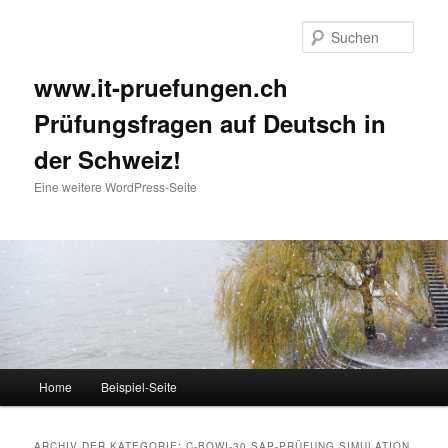
Such
www.it-pruefungen.ch
Prüfungsfragen auf Deutsch in
der Schweiz!
Eine weitere WordPress-Seite
Hauptmenü
Home
Beispiel-Seite
Zum Inhalt wechseln
Zum sekundären Inhalt wechseln
ARCHIV DER KATEGORIE:
C-BOWI-30 SAP-PRÜFUNG SIMULATION