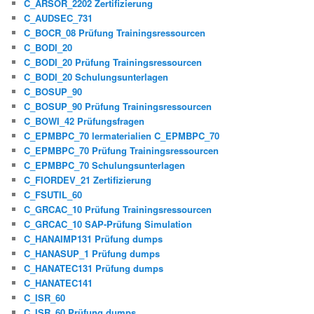
C_ARSOR_2202 Zertifizierung
C_AUDSEC_731
C_BOCR_08 Prüfung Trainingsressourcen
C_BODI_20
C_BODI_20 Prüfung Trainingsressourcen
C_BODI_20 Schulungsunterlagen
C_BOSUP_90
C_BOSUP_90 Prüfung Trainingsressourcen
C_BOWI_42 Prüfungsfragen
C_EPMBPC_70 lermaterialien C_EPMBPC_70
C_EPMBPC_70 Prüfung Trainingsressourcen
C_EPMBPC_70 Schulungsunterlagen
C_FIORDEV_21 Zertifizierung
C_FSUTIL_60
C_GRCAC_10 Prüfung Trainingsressourcen
C_GRCAC_10 SAP-Prüfung Simulation
C_HANAIMP131 Prüfung dumps
C_HANASUP_1 Prüfung dumps
C_HANATEC131 Prüfung dumps
C_HANATEC141
C_ISR_60
C_ISR_60 Prüfung dumps