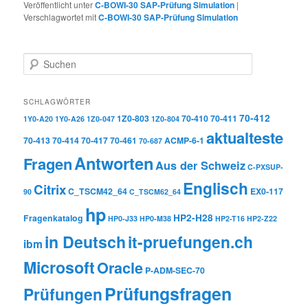
Veröffentlicht unter
C-BOWI-30 SAP-Prüfung Simulation
|
Verschlagwortet mit
C-BOWI-30 SAP-Prüfung Simulation
Suchen
SCHLAGWÖRTER
70-412
1Z0-803
70-410
70-411
1Y0-A20
1Y0-A26
1Z0-047
1Z0-804
aktualteste
70-413
70-414
70-417
70-461
ACMP-6-1
70-687
Antworten
Fragen
Aus der Schweiz
C-PXSUP-
Englisch
Citrix
C_TSCM42_64
EX0-117
90
C_TSCM62_64
hp
HP2-H28
Fragenkatalog
HP0-J33
HP0-M38
HP2-T16
HP2-Z22
in Deutsch
it-pruefungen.ch
ibm
Microsoft
Oracle
P-ADM-SEC-70
Prüfungsfragen
Prüfungen