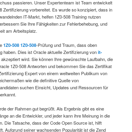
Schuss passieren. Unser Expertenteam ist Team entwickelt
8 Zertifizierung vorbereitet. Es wurde so konzipiert, dass in
 wandelnden IT-Markt, helfen 1Z0-508 Training nutzen
erbessern Sie Ihre Fähigkeiten zur Fehlerbehebung, und
eit am Arbeitsplatz.
le
1Z0-508
1Z0-508
-Prüfung und Traum, dass oben
g haben. Dies ist Oracle aktuelle Zertifizierung von
it-
l akzeptiert wird. Sie können Ihre gewünschte Laufbahn, die
racle 1Z0-508 Antworten und bekommen Sie das Zertifikat
Zertifizierung Expert von einem weltweiten Publikum von
eichermaßen wie die definitive Quelle von
Kandidaten suchen Einsicht, Updates und Ressourcen für
nerkannt.
urde der Rahmen gut begrüßt. Als Ergebnis gibt es eine
nge an die Entwickler, und jeder kann ihre Meinung in die
 Die Tatsache, dass der Code Open Source ist, hilft
t. Aufgrund seiner wachsenden Popularität ist die Zend