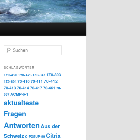
Suchen
SCHLAGWÖRTER
1Z0-803
1Y0-A20
1Y0-A26
1Z0-047
70-412
70-410
70-411
1Z0-804
70-413
70-414
70-417
70-461
70-
ACMP-6-1
687
aktualteste
Fragen
Antworten
Aus der
Citrix
Schweiz
C-PXSUP-90