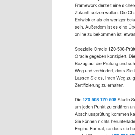
Framework derzeit eine sichere
Zukunft setzen wollen. Die Ch
Entwickler als ein weniger be
sein. Außerdem ist es eine Übe
online zu bekommen ist, etwas
Spezielle Oracle 1Z0-508-Prüf
Oracle gegeben konzipiert. Dies
Bezug auf die Prüfung und schl
Weg und verhindert, dass Sie
Lassen Sie es, Ihren Weg zu g
Zertifizierung zu erhalten.
Die
1Z0-508
1Z0-508
Studie Sc
um jeden Punkt zu erklären und
Abschlussprüfung kommen kann.
Sie können nichts herunterlad
Engine-Format, so dass sie he