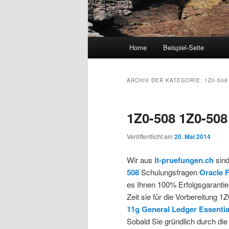
Hauptmenü
Home
Beispiel-Seite
Zum Inhalt wechseln
Zum sekundären Inhalt wec
ARCHIV DER KATEGORIE:
1Z0-508
1Z0-508 1Z0-50
Veröffentlicht am
20. Mai 2014
Wir aus
it-pruefungen.ch
sind
508
Schulungsfragen
Oracle F
es Ihnen 100% Erfolgsgarantie,
Zeit sie für die Vorbereitung 1
11g General Ledger Essentia
Sobald Sie gründlich durch die