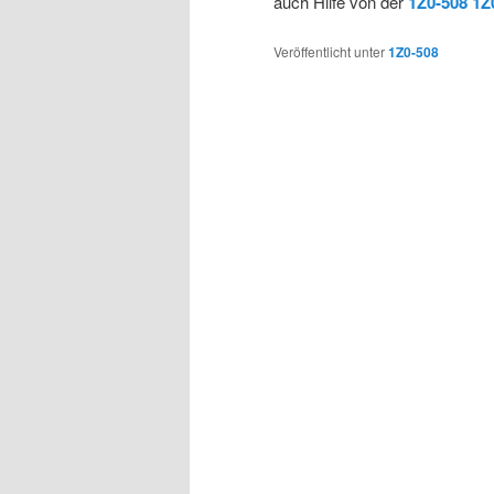
auch Hilfe von der
1Z0-508
1Z
Veröffentlicht unter
1Z0-508