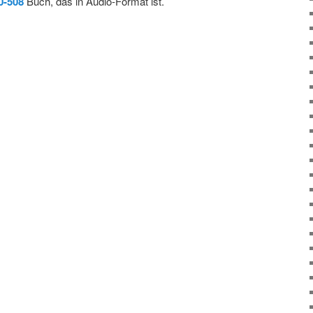
0-508
Buch, das in Audio-Format ist.