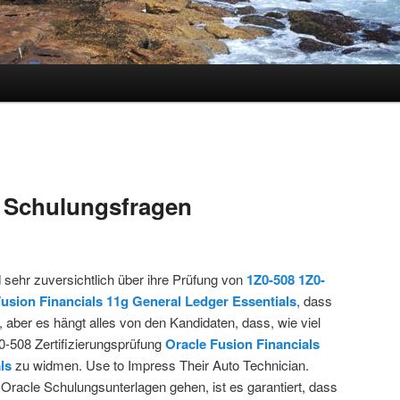
hseln
8 Schulungsfragen
 sehr zuversichtlich über ihre Prüfung von
1Z0-508
1Z0-
usion Financials 11g General Ledger Essentials
, dass
 aber es hängt alles von den Kandidaten, dass, wie viel
Z0-508 Zertifizierungsprüfung
Oracle Fusion Financials
ls
zu widmen. Use to Impress Their Auto Technician.
 Oracle Schulungsunterlagen gehen, ist es garantiert, dass