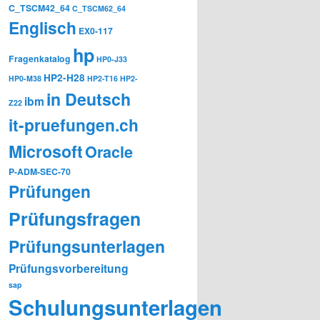
C_TSCM42_64
C_TSCM62_64
Englisch
EX0-117
hp
Fragenkatalog
HP0-J33
HP2-H28
HP0-M38
HP2-T16
HP2-
in Deutsch
ibm
Z22
it-pruefungen.ch
Microsoft
Oracle
P-ADM-SEC-70
Prüfungen
Prüfungsfragen
Prüfungsunterlagen
Prüfungsvorbereitung
sap
Schulungsunterlagen