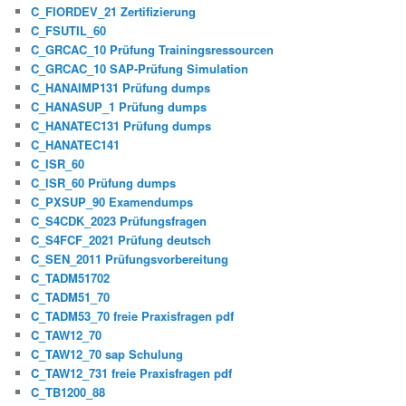
C_FIORDEV_21 Zertifizierung
C_FSUTIL_60
C_GRCAC_10 Prüfung Trainingsressourcen
C_GRCAC_10 SAP-Prüfung Simulation
C_HANAIMP131 Prüfung dumps
C_HANASUP_1 Prüfung dumps
C_HANATEC131 Prüfung dumps
C_HANATEC141
C_ISR_60
C_ISR_60 Prüfung dumps
C_PXSUP_90 Examendumps
C_S4CDK_2023 Prüfungsfragen
C_S4FCF_2021 Prüfung deutsch
C_SEN_2011 Prüfungsvorbereitung
C_TADM51702
C_TADM51_70
C_TADM53_70 freie Praxisfragen pdf
C_TAW12_70
C_TAW12_70 sap Schulung
C_TAW12_731 freie Praxisfragen pdf
C_TB1200_88