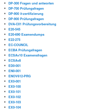
DP-300 Fragen und antworten
DP-700 Prüfungsfragen
DP-900 it-zertifizierung
DP-900 Prüfungsfragen
DVA-C01 Prüfungsvorbereitung
E20-545
E20-690 Examendumps
E22-275
EC-COUNCIL
ECBA Prüfungsfragen
ECSAv10 Examensfragen
ECSAv8
ED0-001
EN0-001
ENOV612-PRG
EX0-001
EX0-100
EX0-101
EX0-102
EX0-103
EX0-104