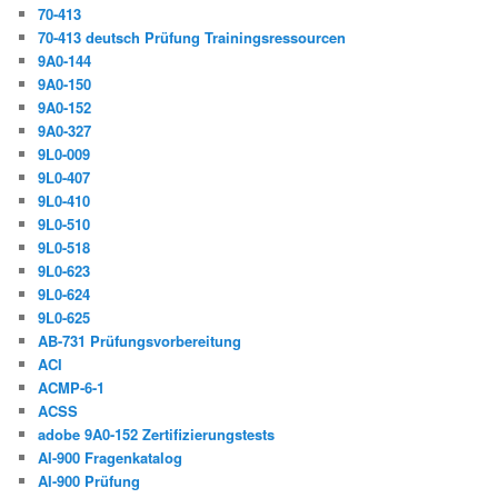
70-413
70-413 deutsch Prüfung Trainingsressourcen
9A0-144
9A0-150
9A0-152
9A0-327
9L0-009
9L0-407
9L0-410
9L0-510
9L0-518
9L0-623
9L0-624
9L0-625
AB-731 Prüfungsvorbereitung
ACI
ACMP-6-1
ACSS
adobe 9A0-152 Zertifizierungstests
AI-900 Fragenkatalog
AI-900 Prüfung