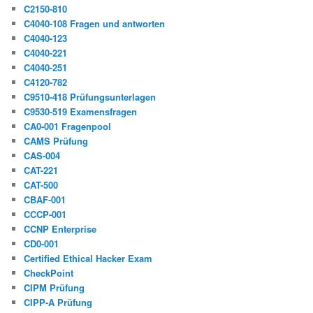
C2150-810
C4040-108 Fragen und antworten
C4040-123
C4040-221
C4040-251
C4120-782
C9510-418 Prüfungsunterlagen
C9530-519 Examensfragen
CA0-001 Fragenpool
CAMS Prüfung
CAS-004
CAT-221
CAT-500
CBAF-001
CCCP-001
CCNP Enterprise
CD0-001
Certified Ethical Hacker Exam
CheckPoint
CIPM Prüfung
CIPP-A Prüfung