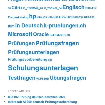
Englisch
Citrix
C_TSCM42_64
EX0-117
90
C_TSCM62_64
hp
HP2-H28
Fragenkatalog
HP0-J33
HP0-M38
HP2-T16
HP2-Z22
in Deutsch
it-pruefungen.ch
ibm
Microsoft
Oracle
P-ADM-SEC-70
Prüfungsfragen
Prüfungen
Prüfungsunterlagen
Prüfungsvorbereitung
sap
Schulungsunterlagen
Testfragen
Übungsfragen
VCP550D
LETZTE ARTIKEL
MD-102 Prüfung-deutsch bestehen 2026
microsoft AI-900 deutsch Prüfungsvorbereitung