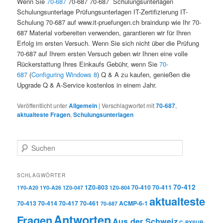
Wenn Sie
70-687
70-687 70-687 Schulungsunterlagen
Schulungsunterlage Prüfungsunterlagen IT-Zertifizierung IT-
Schulung 70-687 auf www.it-pruefungen.ch braindunp wie Ihr 70-
687 Material vorbereiten verwenden, garantieren wir für Ihren
Erfolg im ersten Versuch. Wenn Sie sich nicht über die Prüfung
70-687 auf Ihrem ersten Versuch geben wir Ihnen eine volle
Rückerstattung Ihres Einkaufs Gebühr, wenn Sie
70-
687
(
Configuring Windows 8
) Q & A zu kaufen, genießen die
Upgrade Q & A-Service kostenlos in einem Jahr.
Veröffentlicht unter
Allgemein
|
Verschlagwortet mit
70-687
,
aktualteste Fragen
,
Schulungsunterlagen
Suchen
SCHLAGWÖRTER
70-412
1Z0-803
70-410
70-411
1Y0-A20
1Y0-A26
1Z0-047
1Z0-804
aktualteste
70-413
70-414
70-417
70-461
ACMP-6-1
70-687
Antworten
Fragen
Aus der Schweiz
C-PXSUP-