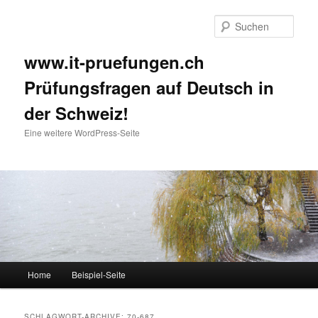
Such
www.it-pruefungen.ch
Prüfungsfragen auf Deutsch in
der Schweiz!
Eine weitere WordPress-Seite
Hauptmenü
Home
Beispiel-Seite
Zum Inhalt wechseln
Zum sekundären Inhalt wechseln
SCHLAGWORT-ARCHIVE:
70-687