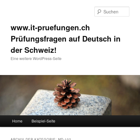
Such
www.it-pruefungen.ch
Prüfungsfragen auf Deutsch in
der Schweiz!
Eine weitere WordPress-Seite
Hauptmenü
Home
Beispiel-Seite
Zum Inhalt wechseln
Zum sekundären Inhalt wechseln
ARCHIV DER KATEGORIE:
MD-102