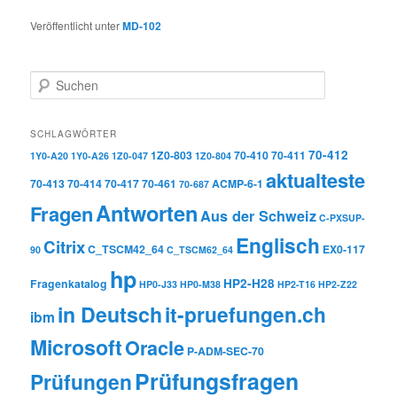
Veröffentlicht unter
MD-102
Suchen
SCHLAGWÖRTER
70-412
1Z0-803
70-410
70-411
1Y0-A20
1Y0-A26
1Z0-047
1Z0-804
aktualteste
70-413
70-414
70-417
70-461
ACMP-6-1
70-687
Antworten
Fragen
Aus der Schweiz
C-PXSUP-
Englisch
Citrix
C_TSCM42_64
EX0-117
90
C_TSCM62_64
hp
HP2-H28
Fragenkatalog
HP0-J33
HP0-M38
HP2-T16
HP2-Z22
in Deutsch
it-pruefungen.ch
ibm
Microsoft
Oracle
P-ADM-SEC-70
Prüfungsfragen
Prüfungen