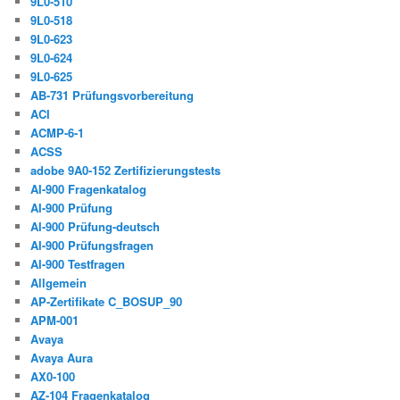
9L0-510
9L0-518
9L0-623
9L0-624
9L0-625
AB-731 Prüfungsvorbereitung
ACI
ACMP-6-1
ACSS
adobe 9A0-152 Zertifizierungstests
AI-900 Fragenkatalog
AI-900 Prüfung
AI-900 Prüfung-deutsch
AI-900 Prüfungsfragen
AI-900 Testfragen
Allgemein
AP-Zertifikate C_BOSUP_90
APM-001
Avaya
Avaya Aura
AX0-100
AZ-104 Fragenkatalog