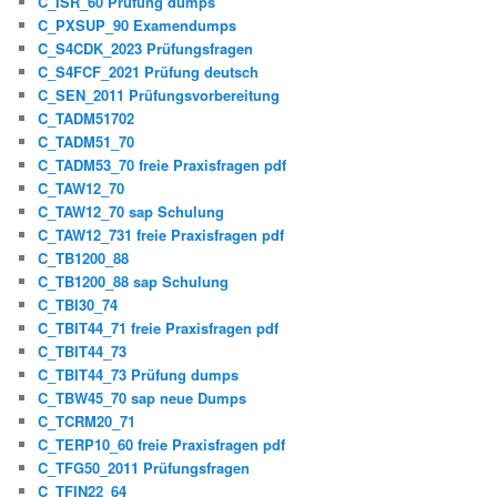
C_ISR_60 Prüfung dumps
C_PXSUP_90 Examendumps
C_S4CDK_2023 Prüfungsfragen
C_S4FCF_2021 Prüfung deutsch
C_SEN_2011 Prüfungsvorbereitung
C_TADM51702
C_TADM51_70
C_TADM53_70 freie Praxisfragen pdf
C_TAW12_70
C_TAW12_70 sap Schulung
C_TAW12_731 freie Praxisfragen pdf
C_TB1200_88
C_TB1200_88 sap Schulung
C_TBI30_74
C_TBIT44_71 freie Praxisfragen pdf
C_TBIT44_73
C_TBIT44_73 Prüfung dumps
C_TBW45_70 sap neue Dumps
C_TCRM20_71
C_TERP10_60 freie Praxisfragen pdf
C_TFG50_2011 Prüfungsfragen
C_TFIN22_64