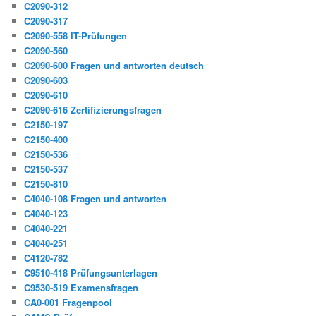
C2090-312
C2090-317
C2090-558 IT-Prüfungen
C2090-560
C2090-600 Fragen und antworten deutsch
C2090-603
C2090-610
C2090-616 Zertifizierungsfragen
C2150-197
C2150-400
C2150-536
C2150-537
C2150-810
C4040-108 Fragen und antworten
C4040-123
C4040-221
C4040-251
C4120-782
C9510-418 Prüfungsunterlagen
C9530-519 Examensfragen
CA0-001 Fragenpool