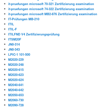
it-pruefungen microsoft 70-321 Zertifizierung examination
it-pruefungen microsoft 74-322 Zertifizierung examination
it-pruefungen microsoft MB2-876 Zertifizierung examination
IT-Prüfungen MB-210
ITIL
ITIL-F
ITILFND V4 Zertifizierungsprüfung
ITSM20F
JN0-314
JN0-343
LPIC-1 101-500
M2020-229
M2020-248
M2020-615
M2020-623
M2020-624
M2040-641
M2040-642
M2050-653
M2060-730
M2090-728