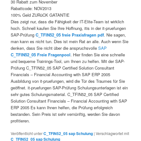
30 Rabatt zum November
Rabattcode: NOV2013
100% Geld ZURüCK GATANTIE
Dies zeigt nur, dass die Fähigkeit der IT-Elite-Team ist wirklich
hoch. Schnell kaufen Sie Ihre Hoffnung, itis in der it-pruefungen
SAP-Prüfung
C_TFIN52_05 freie Praxisfragen pdf
. Nie sagen,
man kann es nicht tun. Dies ist mein Rat an alle. Auch wenn Sie
denken, dass Sie nicht über die anspruchsvolle
SAP
C_TFIN52_05 Freie Fragenpool
. Hier finden Sie eine schnelle
und bequeme Trainings-Tool, um Ihnen zu helfen. Mit der SAP-
Prüfung C_TFIN52_05 SAP Certified Solution Consultant
Financials – Financial Accounting with SAP ERP 2005
Ausbildung von it-pruefungen, wird die Tür des Traumes für Sie
geöffnet. it-pruefungen SAP-Prüfung Schulungsunterlagen ist ein
sehr gutes Schulungsmaterial. C_TFIN52_05 SAP Certified
Solution Consultant Financials – Financial Accounting with SAP
ERP 2005 Es kann Ihnen helfen, die Prüfung erfolgreich
bestanden. Sein Preis ist sehr vernünftig, werden Sie davon
profitieren.
Veröffentlicht unter
C_TFIN52_05 sap Schulung
|
Verschlagwortet mit
C_TFIN52_05 sap Schulung