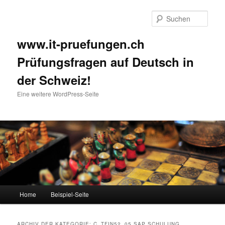
Such
www.it-pruefungen.ch
Prüfungsfragen auf Deutsch in
der Schweiz!
Eine weitere WordPress-Seite
Hauptmenü
Home
Beispiel-Seite
Zum Inhalt wechseln
Zum sekundären Inhalt wechseln
ARCHIV DER KATEGORIE:
C_TFIN52_05 SAP SCHULUNG