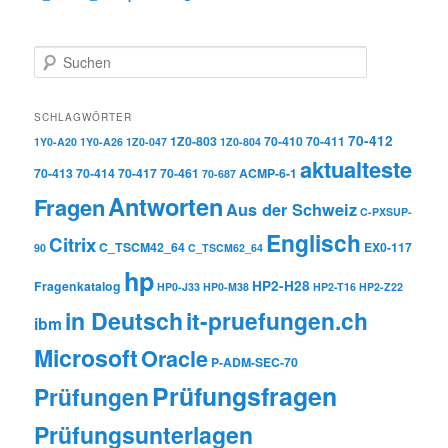
Suchen
SCHLAGWÖRTER
70-412
1Z0-803
70-410
70-411
1Y0-A20
1Y0-A26
1Z0-047
1Z0-804
aktualteste
70-413
70-414
70-417
70-461
ACMP-6-1
70-687
Antworten
Fragen
Aus der Schweiz
C-PXSUP-
Englisch
Citrix
C_TSCM42_64
EX0-117
90
C_TSCM62_64
hp
HP2-H28
Fragenkatalog
HP0-J33
HP0-M38
HP2-T16
HP2-Z22
in Deutsch
it-pruefungen.ch
ibm
Microsoft
Oracle
P-ADM-SEC-70
Prüfungsfragen
Prüfungen
Prüfungsunterlagen