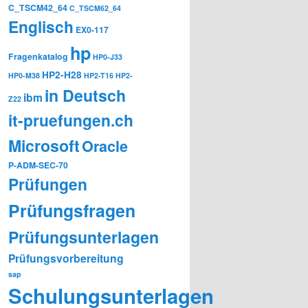
C_TSCM42_64
C_TSCM62_64
Englisch
EX0-117
hp
Fragenkatalog
HP0-J33
HP2-H28
HP0-M38
HP2-T16
HP2-
in Deutsch
ibm
Z22
it-pruefungen.ch
Microsoft
Oracle
P-ADM-SEC-70
Prüfungen
Prüfungsfragen
Prüfungsunterlagen
Prüfungsvorbereitung
sap
Schulungsunterlagen