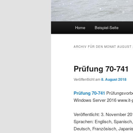
Hauptmenü
Home
Beispiel-Seite
Zum Inhalt wechseln
Zum sekundären Inhalt wec
ARCHIV FÜR DEN MONAT
AUGUST 
Prüfung 70-741
Veröffentlicht am
8. August 2018
Prüfung 70-741
Prüfungsvorbe
Windows Server 2016 www.it-
Veröffentlicht: 3. November 20
Sprachen: Englisch, Spanisch, C
Deutsch, Französisch, Japanisc