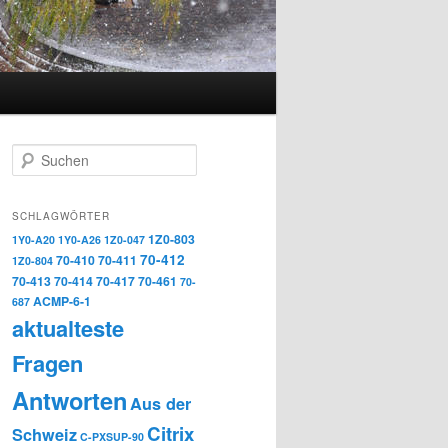
Suchen
SCHLAGWÖRTER
1Z0-803
1Y0-A20
1Y0-A26
1Z0-047
70-412
70-410
70-411
1Z0-804
70-413
70-414
70-417
70-461
70-
ACMP-6-1
687
aktualteste
Fragen
Antworten
Aus der
Citrix
Schweiz
C-PXSUP-90