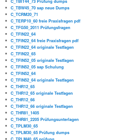
C_TBIT44_73 Prüfung dumps
C_TBW45_70 sap neue Dumps
C_TCRM20_71
C_TERP10_60 freie Praxisfragen pdf
C_TFG50_2011 Prüfungsfragen
C_TFIN22_64
C_TFIN22_64 freie Praxisfragen pdf
C_TFIN22_64 originale Testfagen
C_TFIN22_65
C_TFIN52_05 originale Testfagen
C_TFIN52_05 sap Schulung
C_TFIN52_64
C_TFIN52_64 originale Testfagen
C_THR12_65
C_THR12_65 originale Testfagen
C_THR12_66
C_THR12_66 originale Testfagen
C_THR81_1405
C_THR81_2205 Prüfungsunterlagen
C_TPLM30_65
C_TPLM30_65 Prüfung dumps
C_TPLM40_65 prüfung