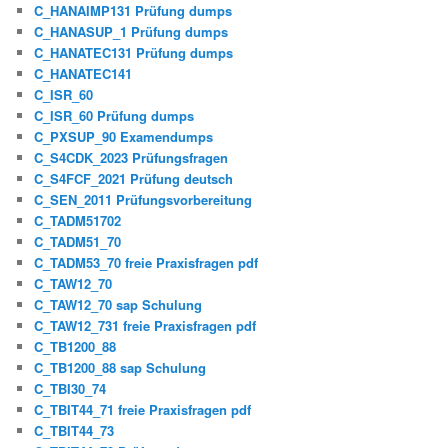
C_HANAIMP131 Prüfung dumps
C_HANASUP_1 Prüfung dumps
C_HANATEC131 Prüfung dumps
C_HANATEC141
C_ISR_60
C_ISR_60 Prüfung dumps
C_PXSUP_90 Examendumps
C_S4CDK_2023 Prüfungsfragen
C_S4FCF_2021 Prüfung deutsch
C_SEN_2011 Prüfungsvorbereitung
C_TADM51702
C_TADM51_70
C_TADM53_70 freie Praxisfragen pdf
C_TAW12_70
C_TAW12_70 sap Schulung
C_TAW12_731 freie Praxisfragen pdf
C_TB1200_88
C_TB1200_88 sap Schulung
C_TBI30_74
C_TBIT44_71 freie Praxisfragen pdf
C_TBIT44_73