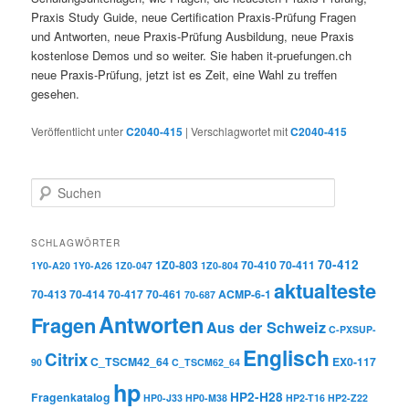
Praxis Study Guide, neue Certification Praxis-Prüfung Fragen
und Antworten, neue Praxis-Prüfung Ausbildung, neue Praxis
kostenlose Demos und so weiter. Sie haben it-pruefungen.ch
neue Praxis-Prüfung, jetzt ist es Zeit, eine Wahl zu treffen
gesehen.
Veröffentlicht unter
C2040-415
|
Verschlagwortet mit
C2040-415
Suchen
SCHLAGWÖRTER
70-412
1Z0-803
70-410
70-411
1Y0-A20
1Y0-A26
1Z0-047
1Z0-804
aktualteste
70-413
70-414
70-417
70-461
ACMP-6-1
70-687
Antworten
Fragen
Aus der Schweiz
C-PXSUP-
Englisch
Citrix
C_TSCM42_64
EX0-117
90
C_TSCM62_64
hp
HP2-H28
Fragenkatalog
HP0-J33
HP0-M38
HP2-T16
HP2-Z22