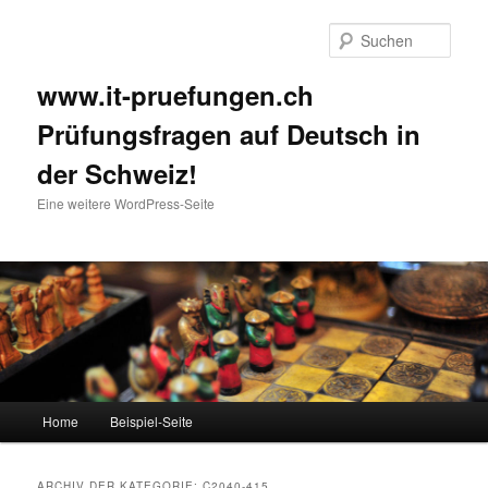
Such
www.it-pruefungen.ch
Prüfungsfragen auf Deutsch in
der Schweiz!
Eine weitere WordPress-Seite
Hauptmenü
Home
Beispiel-Seite
Zum Inhalt wechseln
Zum sekundären Inhalt wechseln
ARCHIV DER KATEGORIE:
C2040-415