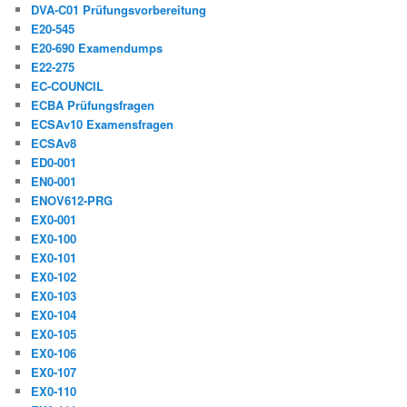
DVA-C01 Prüfungsvorbereitung
E20-545
E20-690 Examendumps
E22-275
EC-COUNCIL
ECBA Prüfungsfragen
ECSAv10 Examensfragen
ECSAv8
ED0-001
EN0-001
ENOV612-PRG
EX0-001
EX0-100
EX0-101
EX0-102
EX0-103
EX0-104
EX0-105
EX0-106
EX0-107
EX0-110